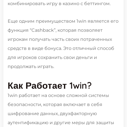
комбинировать игру в казино с беттингом.
Еще одним преимуществом 1win является его
функция “Cashback”, которая позволяет
игрокам получать часть своих потраченных
средств в виде бонуса. Это отличный способ
для игроков сохранить свои деньги и
продолжать играть.
Как Работает 1win?
1win работает на основе сложной системы
безопасности, которая включает в себя
шифрование данных, двухфакторную
аутентификацию и другие меры для защиты