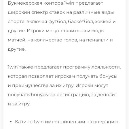
Букмекерская контора 1win предлагает
широкий спектр ставок на различные виды
спорта, включая футбол, баскетбол, хоккей и
другие. Игроки могут ставить на исходы
матчей, на количество голов, на пенальти и
другие.
1win также предлагает программу лояльности,
которая позволяет игрокам получать бонусы
и преимущества за их игру. Игроки могут
получать бонусы за регистрацию, за депозит
и за игру.
Казино 1win имеет лицензии на операцию