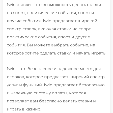
1win ставки – это возможность делать ставки
на спорт, политические события, спорт и
другие события. 1win предлагает широкий
спектр ставок, включая ставки на спорт,
политические события, спорт и другие
события. Вы можете выбрать событие, на
которое хотите сделать ставку, и начать играть.
1win – это безопасное и надежное место для
игроков, которое предлагает широкий спектр
услуг и функций. 1win предлагает безопасную
и надежную систему оплаты, которая
позволяет вам безопасно делать ставки и
играть в казино.