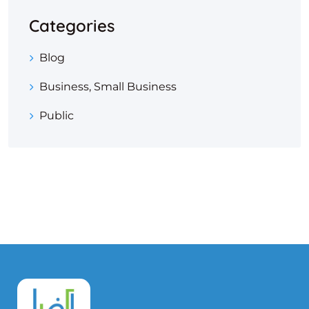
Categories
Blog
Business, Small Business
Public