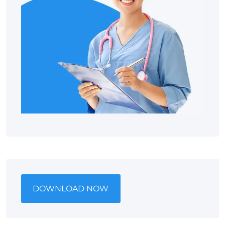
DOWNLOAD NOW