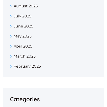
August 2025
July 2025
June 2025
May 2025
April 2025
March 2025
February 2025
Categories