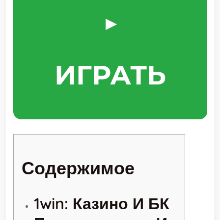
▶️
ИГРАТЬ
Содержимое
1win: Казино И БК