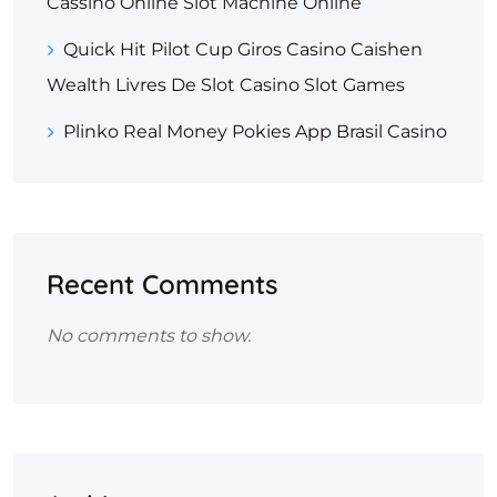
Cassino Online Slot Machine Online
Quick Hit Pilot Cup Giros Casino Caishen
Wealth Livres De Slot Casino Slot Games
Plinko Real Money Pokies App Brasil Casino
Recent Comments
No comments to show.