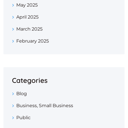
May 2025
April 2025
March 2025
February 2025
Categories
Blog
Business, Small Business
Public