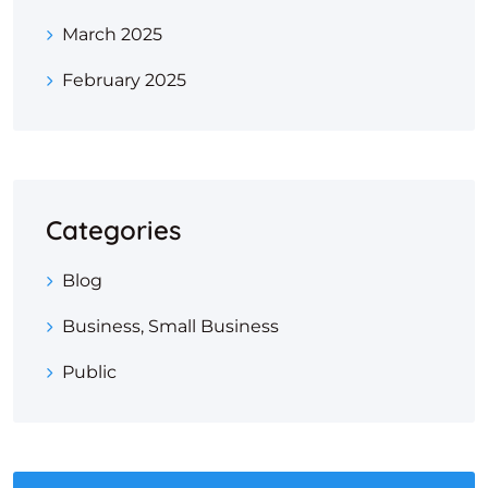
March 2025
February 2025
Categories
Blog
Business, Small Business
Public