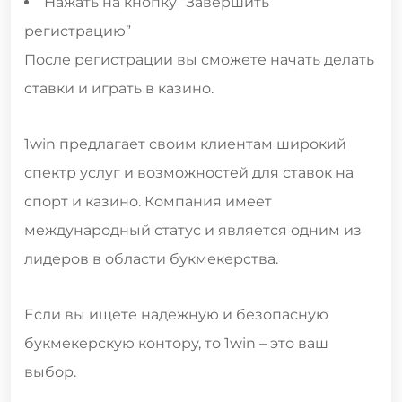
Нажать на кнопку “Завершить
регистрацию”
После регистрации вы сможете начать делать
ставки и играть в казино.
1win предлагает своим клиентам широкий
спектр услуг и возможностей для ставок на
спорт и казино. Компания имеет
международный статус и является одним из
лидеров в области букмекерства.
Если вы ищете надежную и безопасную
букмекерскую контору, то 1win – это ваш
выбор.