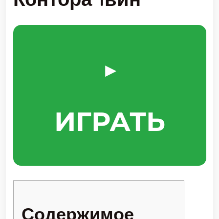
▶️
ИГРАТЬ
Содержимое