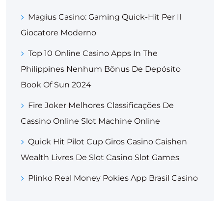
Magius Casino: Gaming Quick‑Hit Per Il
Giocatore Moderno
Top 10 Online Casino Apps In The
Philippines Nenhum Bônus De Depósito
Book Of Sun 2024
Fire Joker Melhores Classificações De
Cassino Online Slot Machine Online
Quick Hit Pilot Cup Giros Casino Caishen
Wealth Livres De Slot Casino Slot Games
Plinko Real Money Pokies App Brasil Casino