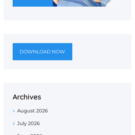
DOWNLOAD NOW
Archives
August 2026
July 2026