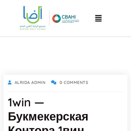
ALRIDA ADMIN
0 COMMENTS
1win —
Букмекерская
Контора 1вин