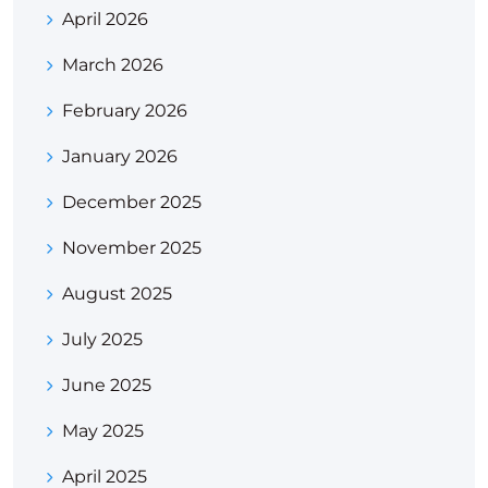
April 2026
March 2026
February 2026
January 2026
December 2025
November 2025
August 2025
July 2025
June 2025
May 2025
April 2025