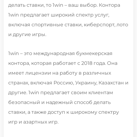
делать ставки, то 1win – ваш выбор. Контора
1win предлагает широкий спектр услуг,
включая спортивные ставки, киберспорт, лото
и другие игры.
1win – это международная букмекерская
контора, которая работает с 2018 года. Она
имеет лицензии на работу в различных
странах, включая Россию, Украину, Казахстан и
другие. 1win предлагает своим клиентам
безопасный и надежный способ делать
ставки, а также доступ к широкому спектру
игр и азартных игр.