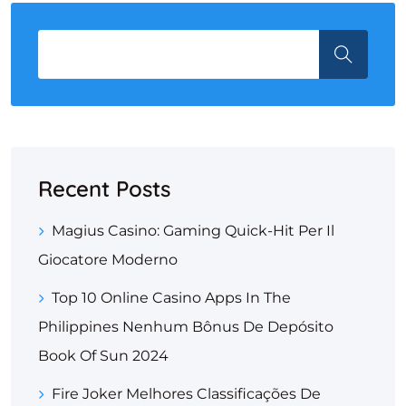
Recent Posts
Magius Casino: Gaming Quick‑Hit Per Il
Giocatore Moderno
Top 10 Online Casino Apps In The
Philippines Nenhum Bônus De Depósito
Book Of Sun 2024
Fire Joker Melhores Classificações De