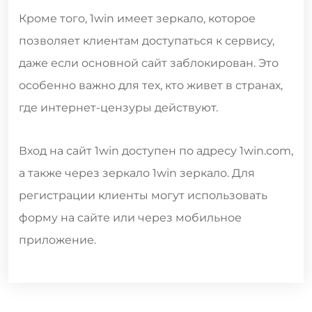
Кроме того, 1win имеет зеркало, которое
позволяет клиентам доступаться к сервису,
даже если основной сайт заблокирован. Это
особенно важно для тех, кто живет в странах,
где интернет-цензуры действуют.
Вход на сайт 1win доступен по адресу 1win.com,
а также через зеркало 1win зеркало. Для
регистрации клиенты могут использовать
форму на сайте или через мобильное
приложение.