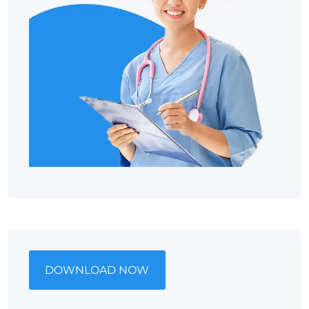
DOWNLOAD NOW