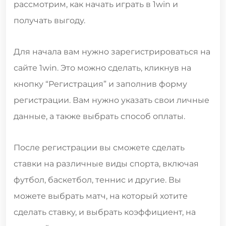
рассмотрим, как начать играть в 1win и
получать выгоду.
Для начала вам нужно зарегистрироваться на
сайте 1win. Это можно сделать, кликнув на
кнопку “Регистрация” и заполнив форму
регистрации. Вам нужно указать свои личные
данные, а также выбрать способ оплаты.
После регистрации вы сможете сделать
ставки на различные виды спорта, включая
футбол, баскетбол, теннис и другие. Вы
можете выбрать матч, на который хотите
сделать ставку, и выбрать коэффициент, на