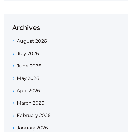
Archives
August 2026
July 2026
June 2026
May 2026
April 2026
March 2026
February 2026
January 2026