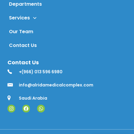
Departments
Services
Our Team
Contact Us
Contact Us
+(966) 013 596 6980
info@alridamedicalcomplex.com
Saudi Arabia