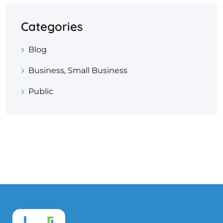
Categories
Blog
Business, Small Business
Public