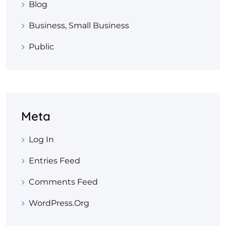
Blog
Business, Small Business
Public
Meta
Log In
Entries Feed
Comments Feed
WordPress.org