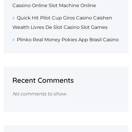
Cassino Online Slot Machine Online
Quick Hit Pilot Cup Giros Casino Caishen
Wealth Livres De Slot Casino Slot Games
Plinko Real Money Pokies App Brasil Casino
Recent Comments
No comments to show.