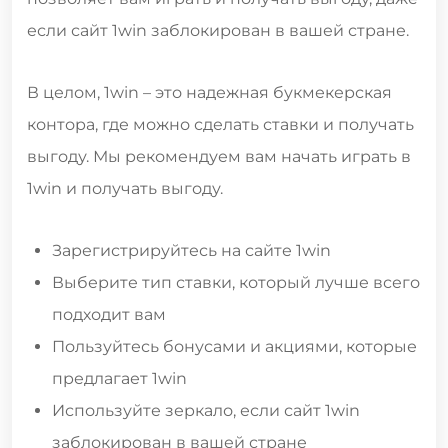
если сайт 1win заблокирован в вашей стране.
В целом, 1win – это надежная букмекерская
контора, где можно сделать ставки и получать
выгоду. Мы рекомендуем вам начать играть в
1win и получать выгоду.
Зарегистрируйтесь на сайте 1win
Выберите тип ставки, который лучше всего
подходит вам
Пользуйтесь бонусами и акциями, которые
предлагает 1win
Используйте зеркало, если сайт 1win
заблокирован в вашей стране