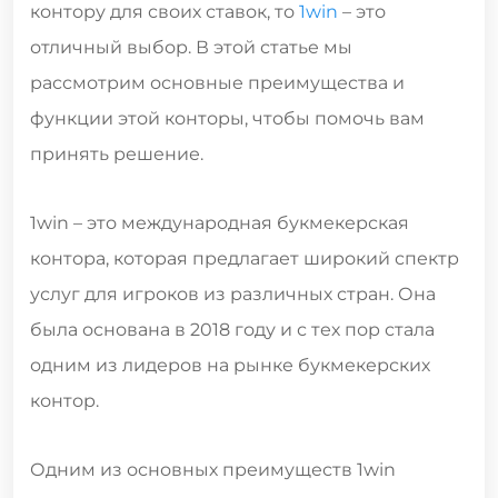
контору для своих ставок, то
1win
– это
отличный выбор. В этой статье мы
рассмотрим основные преимущества и
функции этой конторы, чтобы помочь вам
принять решение.
1win – это международная букмекерская
контора, которая предлагает широкий спектр
услуг для игроков из различных стран. Она
была основана в 2018 году и с тех пор стала
одним из лидеров на рынке букмекерских
контор.
Одним из основных преимуществ 1win