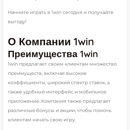
Начните играть в 1win сегодня и получайте
выгоду!
О Компании 1win
Преимущества 1win
1win предлагает своим клиентам множество
преимуществ, включая высокие
коэффициенты, широкий спектр ставок, а
также удобный интерфейс и мобильное
приложение. Компания также предлагает
различные бонусы и акции, чтобы помочь
клиентам начать свою игру.