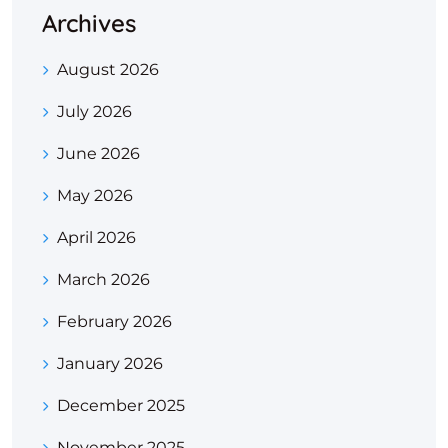
Archives
August 2026
July 2026
June 2026
May 2026
April 2026
March 2026
February 2026
January 2026
December 2025
November 2025