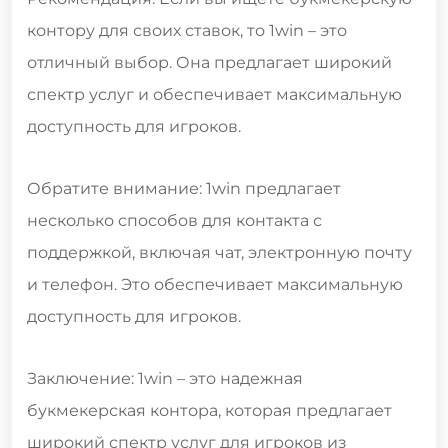
контору для своих ставок, то 1win – это
отличный выбор. Она предлагает широкий
спектр услуг и обеспечивает максимальную
доступность для игроков.
Обратите внимание: 1win предлагает
несколько способов для контакта с
поддержкой, включая чат, электронную почту
и телефон. Это обеспечивает максимальную
доступность для игроков.
Заключение: 1win – это надежная
букмекерская контора, которая предлагает
широкий спектр услуг для игроков из