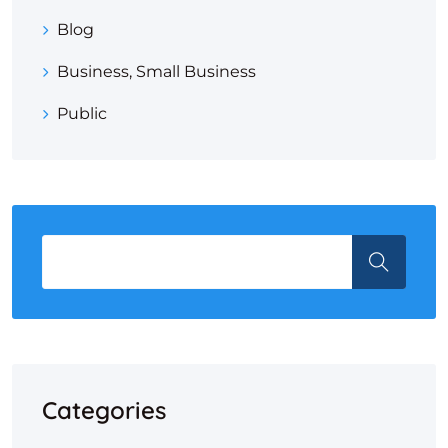
Blog
Business, Small Business
Public
Categories