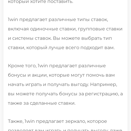
который хотите поставить.
1win предлагает различные типы ставок,
включая одиночные ставки, групповые ставки
и системы ставок. Вы можете выбрать тип
ставки, который лучше всего подходит вам.
Кроме того, 1win предлагает различные
бонусы и акции, которые могут помочь вам
начать играть и получать выгоду. Например,
вы можете получать бонусы за регистрацию, а
также за сделанные ставки.
Также, 1win предлагает зеркало, которое
позволяет вам играть и получать выгоду, даже