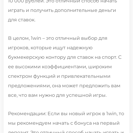
10 000 рублей. Это отличный способ начать
играть и получить дополнительные деньги
для ставок.
В целом, 1win – это отличный выбор для
игроков, которые ищут надежную
букмекерскую контору для ставок на спорт. С
ее высокими коэффициентами, широким
спектром функций и привлекательными
предложениями, она может предложить вам
все, что вам нужно для успешной игры.
Рекомендации: Если вы новый игрок в 1win, то
мы рекомендуем начать с бонуса на первый
депозит. Это отличный способ начать играть и