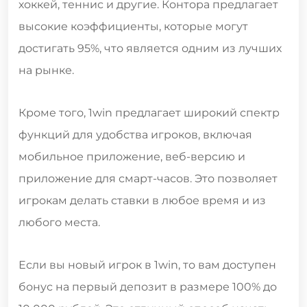
хоккей, теннис и другие. Контора предлагает
высокие коэффициенты, которые могут
достигать 95%, что является одним из лучших
на рынке.
Кроме того, 1win предлагает широкий спектр
функций для удобства игроков, включая
мобильное приложение, веб-версию и
приложение для смарт-часов. Это позволяет
игрокам делать ставки в любое время и из
любого места.
Если вы новый игрок в 1win, то вам доступен
бонус на первый депозит в размере 100% до