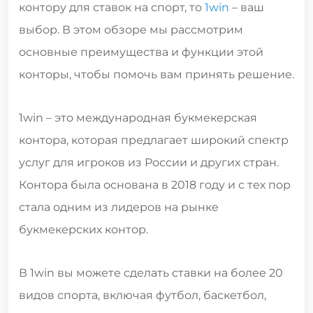
контору для ставок на спорт, то
1win
– ваш
выбор. В этом обзоре мы рассмотрим
основные преимущества и функции этой
конторы, чтобы помочь вам принять решение.
1win – это международная букмекерская
контора, которая предлагает широкий спектр
услуг для игроков из России и других стран.
Контора была основана в 2018 году и с тех пор
стала одним из лидеров на рынке
букмекерских контор.
В 1win вы можете сделать ставки на более 20
видов спорта, включая футбол, баскетбол,