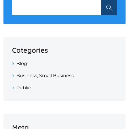
Categories
Blog
Business, Small Business
Public
Meta