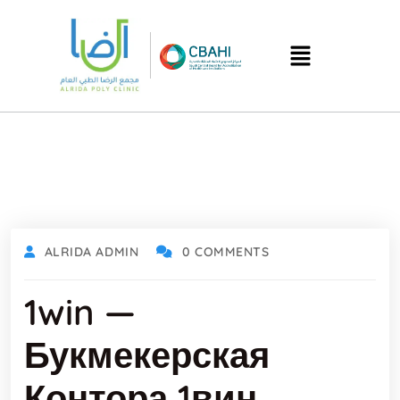
ALRIDA ADMIN
0 COMMENTS
1win —
Букмекерская
Контора 1вин