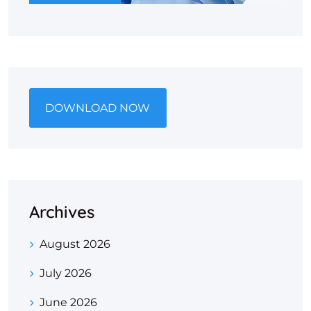
DOWNLOAD NOW
Archives
August 2026
July 2026
June 2026