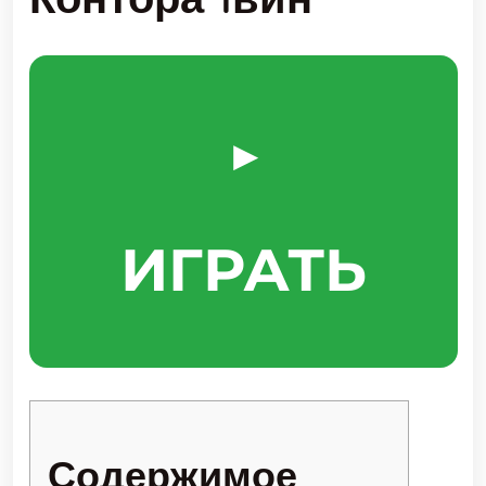
▶️
ИГРАТЬ
Содержимое