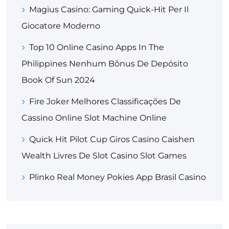
Magius Casino: Gaming Quick‑Hit Per Il
Giocatore Moderno
Top 10 Online Casino Apps In The
Philippines Nenhum Bônus De Depósito
Book Of Sun 2024
Fire Joker Melhores Classificações De
Cassino Online Slot Machine Online
Quick Hit Pilot Cup Giros Casino Caishen
Wealth Livres De Slot Casino Slot Games
Plinko Real Money Pokies App Brasil Casino