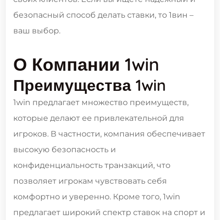
безопасный способ делать ставки, то 1вин –
ваш выбор.
О Компании 1win
Преимущества 1win
1win предлагает множество преимуществ,
которые делают ее привлекательной для
игроков. В частности, компания обеспечивает
высокую безопасность и
конфиденциальность транзакций, что
позволяет игрокам чувствовать себя
комфортно и уверенно. Кроме того, 1win
предлагает широкий спектр ставок на спорт и