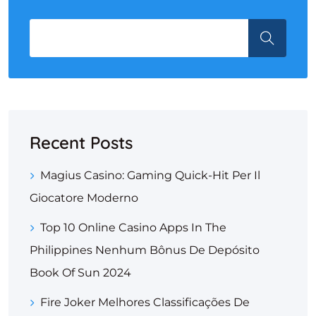
Recent Posts
Magius Casino: Gaming Quick‑Hit Per Il
Giocatore Moderno
Top 10 Online Casino Apps In The
Philippines Nenhum Bônus De Depósito
Book Of Sun 2024
Fire Joker Melhores Classificações De