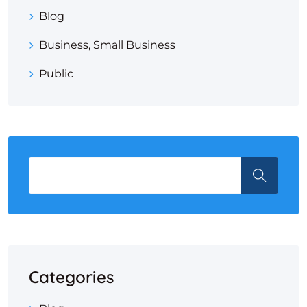
Blog
Business, Small Business
Public
Categories