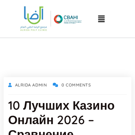
ALRIDA ADMIN
0 COMMENTS
10 Лучших Казино
Онлайн 2026 –
Сравнение