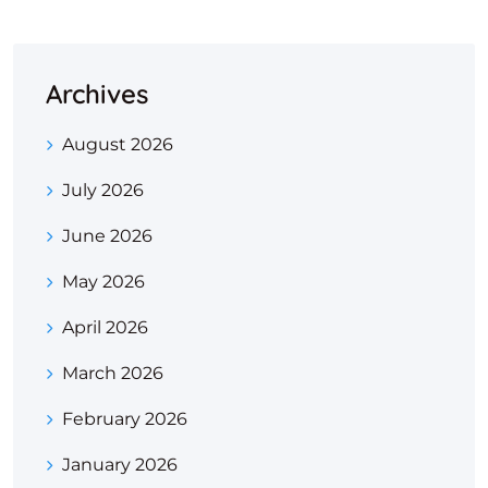
Archives
August 2026
July 2026
June 2026
May 2026
April 2026
March 2026
February 2026
January 2026