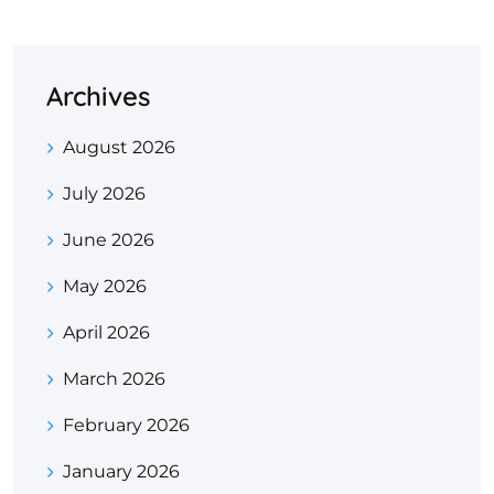
Archives
August 2026
July 2026
June 2026
May 2026
April 2026
March 2026
February 2026
January 2026