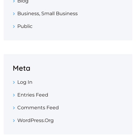
Blog
Business, Small Business
Public
Meta
Log In
Entries Feed
Comments Feed
WordPress.org