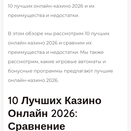
10 лучших онлайн-казино 2026 и их
преимущества и недостатки.
В этом обзоре мы рассмотрим 10 лучших
онлайн-казино 2026 и сравним их
преимущества и недостатки. Мы также
рассмотрим, какие игровые автоматы и
бонусные программы предлагают лучшие
онлайн-казино 2026.
10 Лучших Казино
Онлайн 2026:
Сравнение