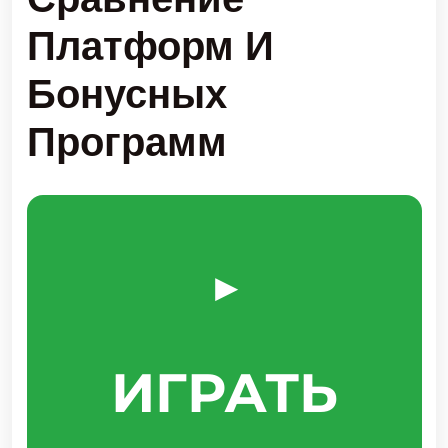
Платформ И
Бонусных
Программ
▶️
ИГРАТЬ