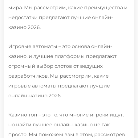
мира. Мы рассмотрим, какие преимущества и
недостатки предлагают лучшие онлайн-
казино 2026.
Игровые автоматы – это основа онлайн-
казино, и лучшие платформы предлагают
огромный выбор слотов от ведущих
разработчиков. Мы рассмотрим, какие
игровые автоматы предлагают лучшие
онлайн-казино 2026.
Казино топ – это то, что многие игроки ищут,
но найти лучшее онлайн-казино не так
просто. Мы поможем вам в этом, рассмотрев