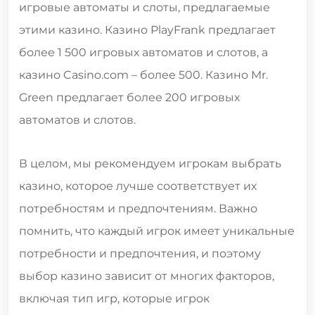
игровые автоматы и слоты, предлагаемые
этими казино. Казино PlayFrank предлагает
более 1 500 игровых автоматов и слотов, а
казино Casino.com – более 500. Казино Mr.
Green предлагает более 200 игровых
автоматов и слотов.
В целом, мы рекомендуем игрокам выбрать
казино, которое лучше соответствует их
потребностям и предпочтениям. Важно
помнить, что каждый игрок имеет уникальные
потребности и предпочтения, и поэтому
выбор казино зависит от многих факторов,
включая тип игр, которые игрок